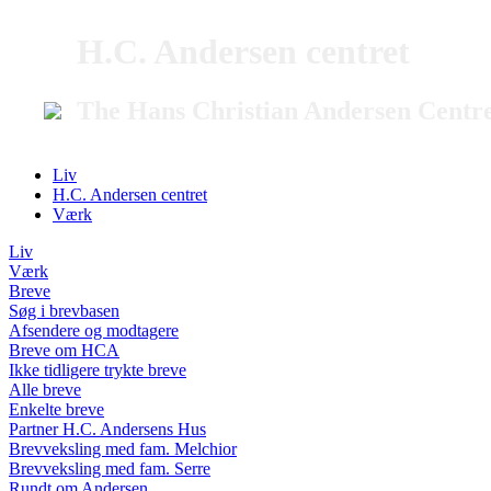
H.C. Andersen centret
The Hans Christian Andersen Centr
Liv
H.C. Andersen centret
Værk
Liv
Værk
Breve
Søg i brevbasen
Afsendere og modtagere
Breve om HCA
Ikke tidligere trykte breve
Alle breve
Enkelte breve
Partner H.C. Andersens Hus
Brevveksling med fam. Melchior
Brevveksling med fam. Serre
Rundt om Andersen