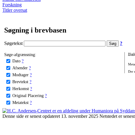
Forskning
Titler oversat
Søgning i brevbasen
Søgetekst
?
Søge-afgrænsning:
Hjæl
Dato
?
Metat
Afsender
?
Der e
Modtager
?
Brevtekst
?
Herkomst
?
Original Placering
?
Metatekst
?
Denne side er senest opdateret 13. november 2025 Netstedet er senest