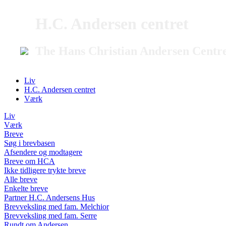
H.C. Andersen centret
The Hans Christian Andersen Centr
Liv
H.C. Andersen centret
Værk
Liv
Værk
Breve
Søg i brevbasen
Afsendere og modtagere
Breve om HCA
Ikke tidligere trykte breve
Alle breve
Enkelte breve
Partner H.C. Andersens Hus
Brevveksling med fam. Melchior
Brevveksling med fam. Serre
Rundt om Andersen