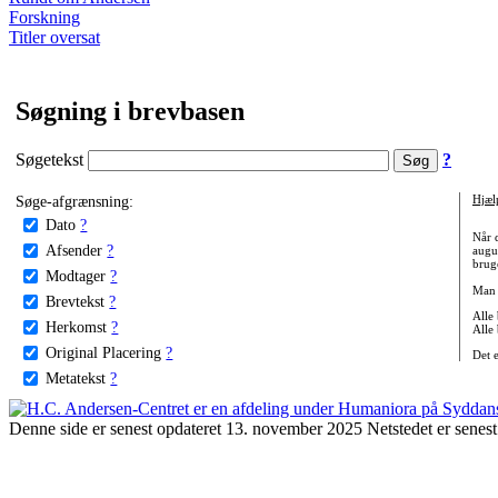
Forskning
Titler oversat
Søgning i brevbasen
Søgetekst
?
Søge-afgrænsning:
Hjæl
Dato
?
Når 
Afsender
?
augu
bruge
Modtager
?
Man 
Brevtekst
?
Alle
Herkomst
?
Alle
Original Placering
?
Det 
Metatekst
?
Denne side er senest opdateret 13. november 2025 Netstedet er senest