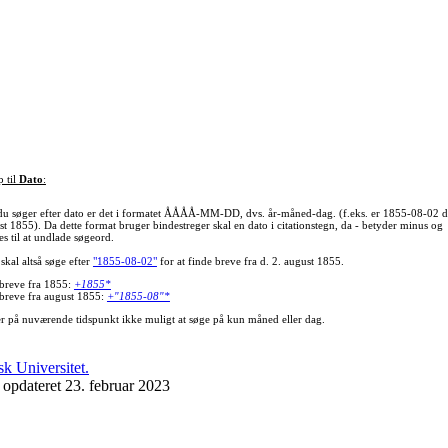
p til
Dato
:
du søger efter dato er det i formatet ÅÅÅÅ-MM-DD, dvs. år-måned-dag. (f.eks. er 1855-08-02 d
st 1855). Da dette format bruger bindestreger skal en dato i citationstegn, da - betyder minus og
s til at undlade søgeord.
skal altså søge efter
"1855-08-02"
for at finde breve fra d. 2. august 1855.
 breve fra 1855:
+1855*
 breve fra august 1855:
+"1855-08"*
er på nuværende tidspunkt ikke muligt at søge på kun måned eller dag.
 opdateret 23. februar 2023