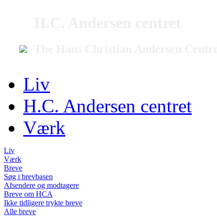
H.C. Andersen centret
The Hans Christian Andersen Centr
Liv
H.C. Andersen centret
Værk
Liv
Værk
Breve
Søg i brevbasen
Afsendere og modtagere
Breve om HCA
Ikke tidligere trykte breve
Alle breve