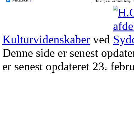
Det er på nuværende tidspun
Kulturvidenskaber
ved
Denne side er senest opdat
er senest opdateret 23. febr