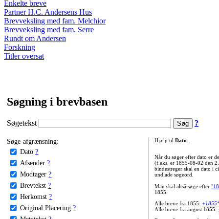
Enkelte breve
Partner H.C. Andersens Hus
Brevveksling med fam. Melchior
Brevveksling med fam. Serre
Rundt om Andersen
Forskning
Titler oversat
Søgning i brevbasen
Søgetekst
?
Søge-afgrænsning:
Hjælp til
Dato
:
Dato
?
Når du søger efter dato er
Afsender
?
(f.eks. er 1855-08-02 den 2
bindestreger skal en dato i c
Modtager
?
undlade søgeord.
Brevtekst
?
Man skal altså søge efter
"18
1855.
Herkomst
?
Alle breve fra 1855:
+1855
Original Placering
?
Alle breve fra august 1855:
Metatekst
?