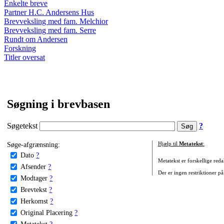
Enkelte breve
Partner H.C. Andersens Hus
Brevveksling med fam. Melchior
Brevveksling med fam. Serre
Rundt om Andersen
Forskning
Titler oversat
Søgning i brevbasen
Søgetekst
?
Søge-afgrænsning:
Hjælp til
Metatekst
:
Dato
?
Metatekst er forskellige reda
Afsender
?
Der er ingen restriktioner på
Modtager
?
Brevtekst
?
Herkomst
?
Original Placering
?
Metatekst
?