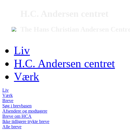
H.C. Andersen centret
The Hans Christian Andersen Centr
Liv
H.C. Andersen centret
Værk
Liv
Værk
Breve
Søg i brevbasen
Afsendere og modtagere
Breve om HCA
Ikke tidligere trykte breve
Alle breve