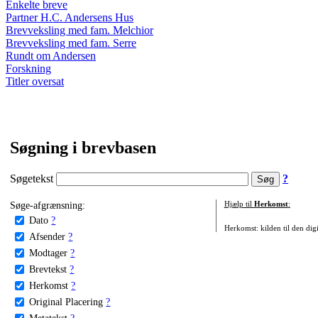
Enkelte breve
Partner H.C. Andersens Hus
Brevveksling med fam. Melchior
Brevveksling med fam. Serre
Rundt om Andersen
Forskning
Titler oversat
Søgning i brevbasen
Søgetekst
?
Søge-afgrænsning:
Hjælp til
Herkomst
:
Dato
?
Herkomst: kilden til den digi
Afsender
?
Modtager
?
Brevtekst
?
Herkomst
?
Original Placering
?
Metatekst
?