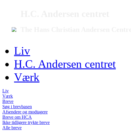
H.C. Andersen centret
The Hans Christian Andersen Centr
Liv
H.C. Andersen centret
Værk
Liv
Værk
Breve
Søg i brevbasen
Afsendere og modtagere
Breve om HCA
Ikke tidligere trykte breve
Alle breve