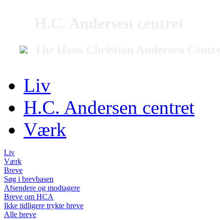
H.C. Andersen centret
The Hans Christian Andersen Centr
Liv
H.C. Andersen centret
Værk
Liv
Værk
Breve
Søg i brevbasen
Afsendere og modtagere
Breve om HCA
Ikke tidligere trykte breve
Alle breve