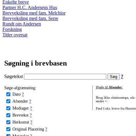
Enkelte breve
Partner H.C. Andersens Hus
Brevveksling med fam. Melchior
Brevveksling med fam. Serre
Rundt om Andersen
Forskning
Titler oversat
Søgning i brevbasen
Søgetekst
?
Søge-afgrænsning:
Hjælp til
Afsender
:
Dato
?
Brug ikke citationstegn, når
Afsender
?
stedet +:
Modtager
?
Find f.eks. breve fra Henrie
Brevtekst
?
Herkomst
?
Original Placering
?
Metatekst
?