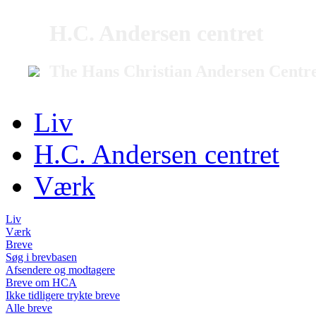
H.C. Andersen centret
The Hans Christian Andersen Centr
Liv
H.C. Andersen centret
Værk
Liv
Værk
Breve
Søg i brevbasen
Afsendere og modtagere
Breve om HCA
Ikke tidligere trykte breve
Alle breve