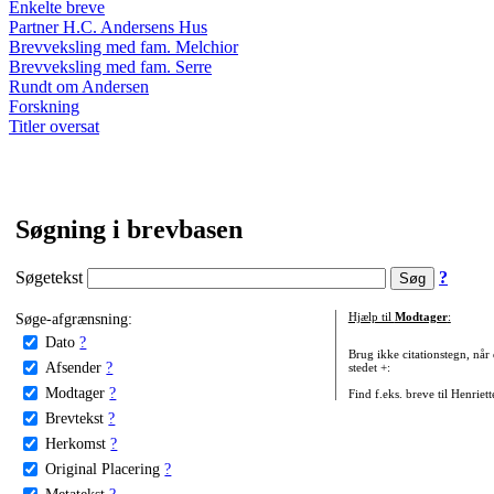
Enkelte breve
Partner H.C. Andersens Hus
Brevveksling med fam. Melchior
Brevveksling med fam. Serre
Rundt om Andersen
Forskning
Titler oversat
Søgning i brevbasen
Søgetekst
?
Søge-afgrænsning:
Hjælp til
Modtager
:
Dato
?
Brug ikke citationstegn, når
Afsender
?
stedet +:
Modtager
?
Find f.eks. breve til Henriet
Brevtekst
?
Herkomst
?
Original Placering
?
Metatekst
?