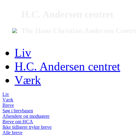
H.C. Andersen centret
The Hans Christian Andersen Centr
Liv
H.C. Andersen centret
Værk
Liv
Værk
Breve
Søg i brevbasen
Afsendere og modtagere
Breve om HCA
Ikke tidligere trykte breve
Alle breve