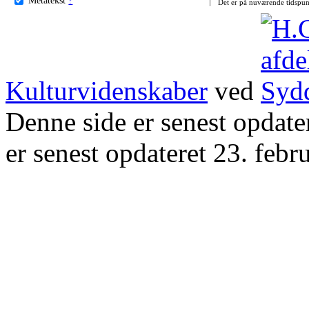
Det er på nuværende tidspun
Kulturvidenskaber
ved
Denne side er senest opdat
er senest opdateret 23. febr