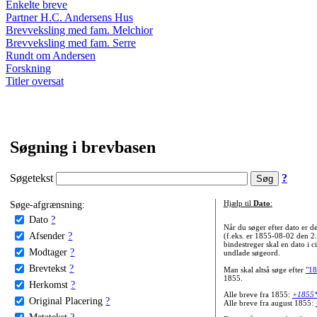
Enkelte breve
Partner H.C. Andersens Hus
Brevveksling med fam. Melchior
Brevveksling med fam. Serre
Rundt om Andersen
Forskning
Titler oversat
Søgning i brevbasen
Søgetekst
?
Søge-afgrænsning:
Hjælp til
Dato
:
Dato
?
Når du søger efter dato er
Afsender
?
(f.eks. er 1855-08-02 den 2
bindestreger skal en dato i c
Modtager
?
undlade søgeord.
Brevtekst
?
Man skal altså søge efter
"18
1855.
Herkomst
?
Alle breve fra 1855:
+1855
Original Placering
?
Alle breve fra august 1855:
Metatekst
?