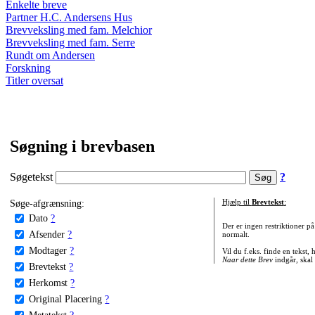
Enkelte breve
Partner H.C. Andersens Hus
Brevveksling med fam. Melchior
Brevveksling med fam. Serre
Rundt om Andersen
Forskning
Titler oversat
Søgning i brevbasen
Søgetekst
?
Søge-afgrænsning:
Hjælp til
Brevtekst
:
Dato
?
Der er ingen restriktioner p
Afsender
?
normalt.
Modtager
?
Vil du f.eks. finde en tekst,
Naar dette Brev
indgår, skal
Brevtekst
?
Herkomst
?
Original Placering
?
Metatekst
?