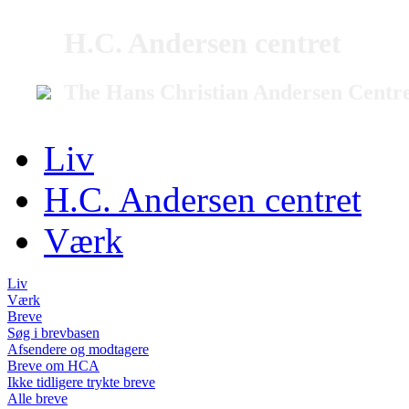
H.C. Andersen centret
The Hans Christian Andersen Centr
Liv
H.C. Andersen centret
Værk
Liv
Værk
Breve
Søg i brevbasen
Afsendere og modtagere
Breve om HCA
Ikke tidligere trykte breve
Alle breve