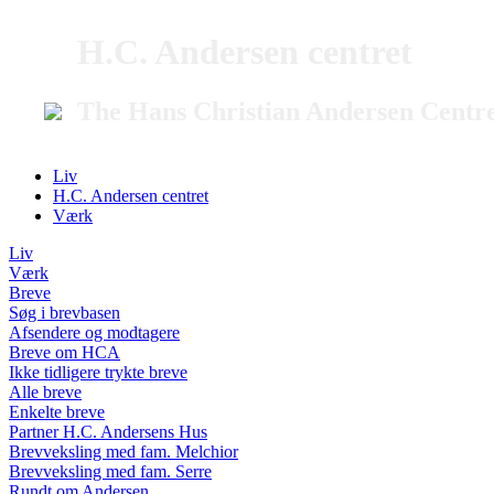
H.C. Andersen centret
The Hans Christian Andersen Centr
Liv
H.C. Andersen centret
Værk
Liv
Værk
Breve
Søg i brevbasen
Afsendere og modtagere
Breve om HCA
Ikke tidligere trykte breve
Alle breve
Enkelte breve
Partner H.C. Andersens Hus
Brevveksling med fam. Melchior
Brevveksling med fam. Serre
Rundt om Andersen