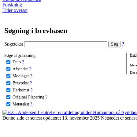
Forskning
Titler oversat
Søgning i brevbasen
Søgetekst
?
Søge-afgrænsning:
Hjæl
Dato
?
Metat
Afsender
?
Der e
Modtager
?
Brevtekst
?
Herkomst
?
Original Placering
?
Metatekst
?
Denne side er senest opdateret 13. november 2025 Netstedet er senest