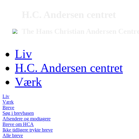
H.C. Andersen centret
The Hans Christian Andersen Centr
Liv
H.C. Andersen centret
Værk
Liv
Værk
Breve
Søg i brevbasen
Afsendere og modtagere
Breve om HCA
Ikke tidligere trykte breve
Alle breve