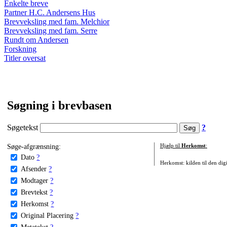
Enkelte breve
Partner H.C. Andersens Hus
Brevveksling med fam. Melchior
Brevveksling med fam. Serre
Rundt om Andersen
Forskning
Titler oversat
Søgning i brevbasen
Søgetekst
?
Søge-afgrænsning:
Hjælp til
Herkomst
:
Dato
?
Herkomst: kilden til den digi
Afsender
?
Modtager
?
Brevtekst
?
Herkomst
?
Original Placering
?
Metatekst
?