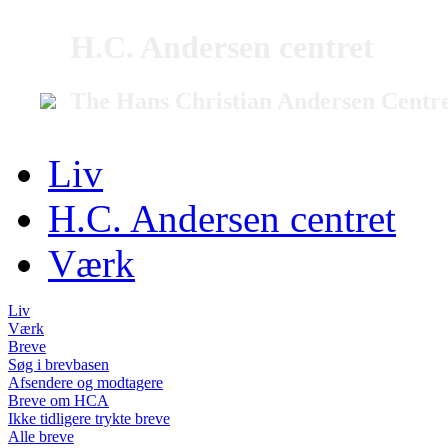
H.C. Andersen centret
The Hans Christian Andersen Centr
Liv
H.C. Andersen centret
Værk
Liv
Værk
Breve
Søg i brevbasen
Afsendere og modtagere
Breve om HCA
Ikke tidligere trykte breve
Alle breve