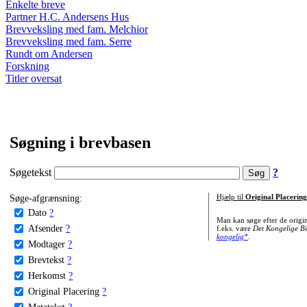
Enkelte breve
Partner H.C. Andersens Hus
Brevveksling med fam. Melchior
Brevveksling med fam. Serre
Rundt om Andersen
Forskning
Titler oversat
Søgning i brevbasen
Søgetekst
?
Søge-afgrænsning:
Hjælp til
Original Placering
Dato
?
Man kan søge efter de origi
Afsender
?
f.eks. være
Det Kongelige Bi
kongelig*
.
Modtager
?
Brevtekst
?
Herkomst
?
Original Placering
?
Metatekst
?