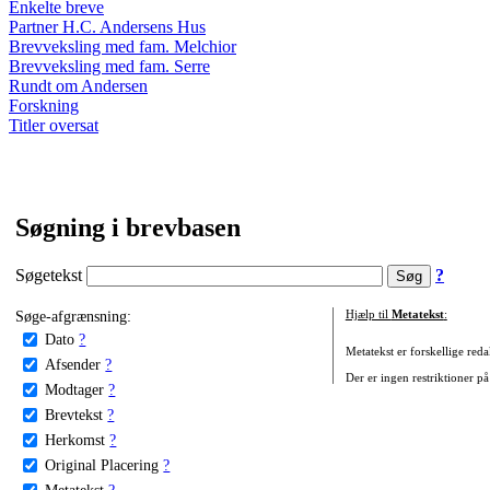
Enkelte breve
Partner H.C. Andersens Hus
Brevveksling med fam. Melchior
Brevveksling med fam. Serre
Rundt om Andersen
Forskning
Titler oversat
Søgning i brevbasen
Søgetekst
?
Søge-afgrænsning:
Hjælp til
Metatekst
:
Dato
?
Metatekst er forskellige reda
Afsender
?
Der er ingen restriktioner på
Modtager
?
Brevtekst
?
Herkomst
?
Original Placering
?
Metatekst
?