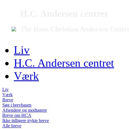
H.C. Andersen centret
The Hans Christian Andersen Centr
Liv
H.C. Andersen centret
Værk
Liv
Værk
Breve
Søg i brevbasen
Afsendere og modtagere
Breve om HCA
Ikke tidligere trykte breve
Alle breve