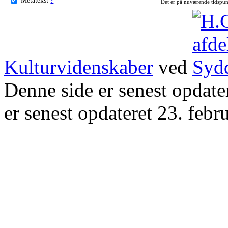
Det er på nuværende tidspun
Kulturvidenskaber
ved
Denne side er senest opdat
er senest opdateret 23. febr