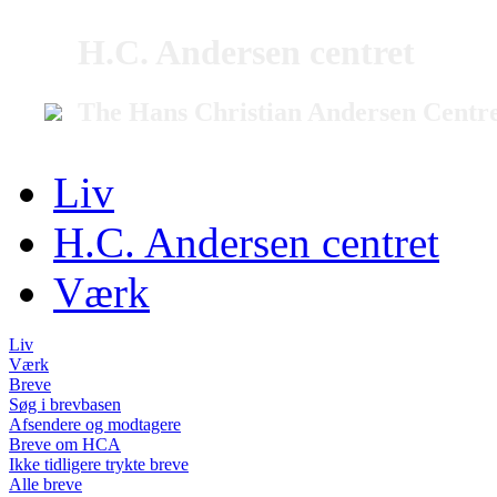
H.C. Andersen centret
The Hans Christian Andersen Centr
Liv
H.C. Andersen centret
Værk
Liv
Værk
Breve
Søg i brevbasen
Afsendere og modtagere
Breve om HCA
Ikke tidligere trykte breve
Alle breve