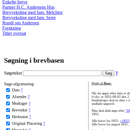
Enkelte breve
Partner H.C. Andersens Hus
Brevveksling med fam. Melchior
Brevveksling med fam. Serre
Rundt om Andersen
Forskning
Titler oversat
Søgning i brevbasen
Søgetekst
?
Søge-afgrænsning:
Hjælp til
Dato
:
Dato
?
Når du søger efter dato er
Afsender
?
(f.eks. er 1855-08-02 den 2
bindestreger skal en dato i c
Modtager
?
undlade søgeord.
Brevtekst
?
Man skal altså søge efter
"18
1855.
Herkomst
?
Alle breve fra 1855:
+1855
Original Placering
?
Alle breve fra august 1855:
Metatekst
?