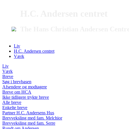
H.C. Andersen centret
The Hans Christian Andersen Centr
Liv
H.C. Andersen centret
Værk
Liv
Værk
Breve
Søg i brevbasen
Afsendere og modtagere
Breve om HCA
Ikke tidligere trykte breve
Alle breve
Enkelte breve
Partner H.C. Andersens Hus
Brevveksling med fam. Melchior
Brevveksling med fam. Serre
Rundt om Andersen