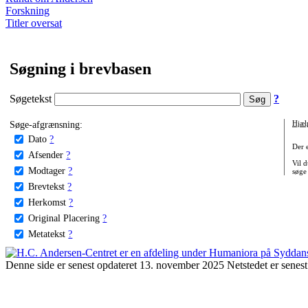
Forskning
Titler oversat
Søgning i brevbasen
Søgetekst
?
Søge-afgrænsning:
Hjæl
Dato
?
Der 
Afsender
?
Vil d
Modtager
?
søge
Brevtekst
?
Herkomst
?
Original Placering
?
Metatekst
?
Denne side er senest opdateret 13. november 2025 Netstedet er senest