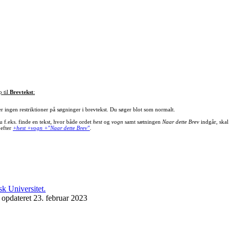
p til
Brevtekst
:
er ingen restriktioner på søgninger i brevtekst. Du søger blot som normalt.
u f.eks. finde en tekst, hvor både ordet
hest
og
vogn
samt sætningen
Naar dette Brev
indgår, skal
 efter
+hest +vogn +"Naar dette Brev"
.
 opdateret 23. februar 2023