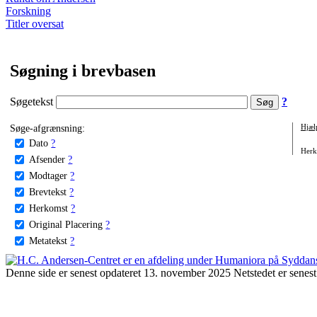
Forskning
Titler oversat
Søgning i brevbasen
Søgetekst
?
Søge-afgrænsning:
Hjæl
Dato
?
Herko
Afsender
?
Modtager
?
Brevtekst
?
Herkomst
?
Original Placering
?
Metatekst
?
Denne side er senest opdateret 13. november 2025 Netstedet er senest