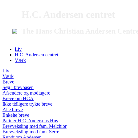
H.C. Andersen centret
The Hans Christian Andersen Centr
Liv
H.C. Andersen centret
Værk
Liv
Værk
Breve
Søg i brevbasen
Afsendere og modtagere
Breve om HCA
Ikke tidligere trykte breve
Alle breve
Enkelte breve
Partner H.C. Andersens Hus
Brevveksling med fam. Melchior
Brevveksling med fam. Serre
Rundt om Andersen