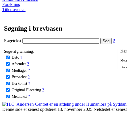
Forskning
Titler oversat
Søgning i brevbasen
Søgetekst
?
Søge-afgrænsning:
Hjæl
Dato
?
Metat
Afsender
?
Der e
Modtager
?
Brevtekst
?
Herkomst
?
Original Placering
?
Metatekst
?
Denne side er senest opdateret 13. november 2025 Netstedet er senest