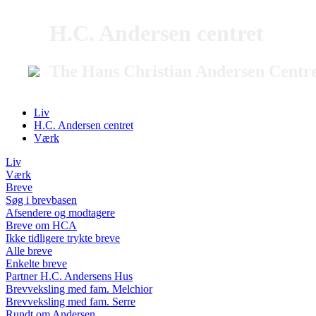
H.C. Andersen centret
The Hans Christian Andersen Centr
Liv
H.C. Andersen centret
Værk
Liv
Værk
Breve
Søg i brevbasen
Afsendere og modtagere
Breve om HCA
Ikke tidligere trykte breve
Alle breve
Enkelte breve
Partner H.C. Andersens Hus
Brevveksling med fam. Melchior
Brevveksling med fam. Serre
Rundt om Andersen