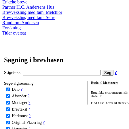
Enkelte breve
Partner H.C. Andersens Hus
Brevveksling med fam. Melchior
Brevveksling med fam. Serre
Rundt om Andersen
Forskning
Titler oversat
Søgning i brevbasen
Søgetekst
?
Søge-afgrænsning:
Hjælp til
Modtager
:
Dato
?
Brug ikke citationstegn, når
Afsender
?
stedet +:
Modtager
?
Find f.eks. breve til Henriet
Brevtekst
?
Herkomst
?
Original Placering
?
Metatekst
?