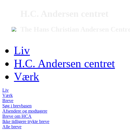
H.C. Andersen centret
The Hans Christian Andersen Centr
Liv
H.C. Andersen centret
Værk
Liv
Værk
Breve
Søg i brevbasen
Afsendere og modtagere
Breve om HCA
Ikke tidligere trykte breve
Alle breve