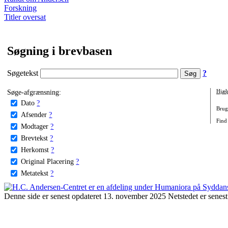
Forskning
Titler oversat
Søgning i brevbasen
Søgetekst
?
Søge-afgrænsning:
Hjæl
Dato
?
Brug 
Afsender
?
Find
Modtager
?
Brevtekst
?
Herkomst
?
Original Placering
?
Metatekst
?
Denne side er senest opdateret 13. november 2025 Netstedet er senest