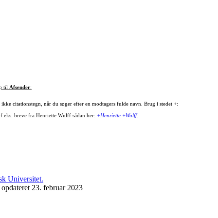
p til
Afsender
:
ikke citationstegn, når du søger efter en modtagers fulde navn. Brug i stedet +:
 f.eks. breve fra Henriette Wulff sådan her:
+Henriette +Wulff
.
 opdateret 23. februar 2023