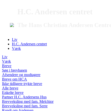
H.C. Andersen centret
The Hans Christian Andersen Centr
Liv
H.C. Andersen centret
Værk
Liv
Værk
Breve
Søg i brevbasen
Afsendere og modtagere
Breve om HCA
Ikke tidligere trykte breve
Alle breve
Enkelte breve
Partner H.C. Andersens Hus
Brevveksling med fam. Melchior
Brevveksling med fam. Serre
Rundt om Andersen