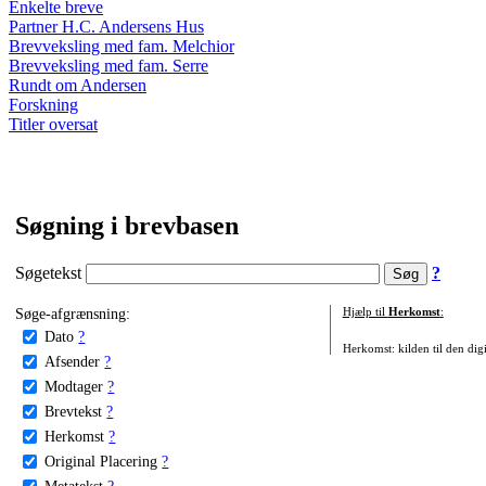
Enkelte breve
Partner H.C. Andersens Hus
Brevveksling med fam. Melchior
Brevveksling med fam. Serre
Rundt om Andersen
Forskning
Titler oversat
Søgning i brevbasen
Søgetekst
?
Søge-afgrænsning:
Hjælp til
Herkomst
:
Dato
?
Herkomst: kilden til den digi
Afsender
?
Modtager
?
Brevtekst
?
Herkomst
?
Original Placering
?
Metatekst
?