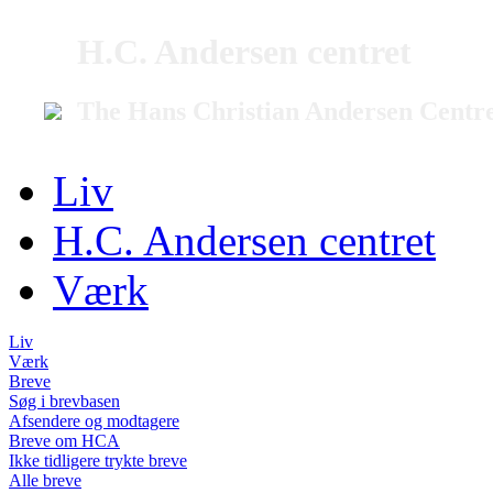
H.C. Andersen centret
The Hans Christian Andersen Centr
Liv
H.C. Andersen centret
Værk
Liv
Værk
Breve
Søg i brevbasen
Afsendere og modtagere
Breve om HCA
Ikke tidligere trykte breve
Alle breve