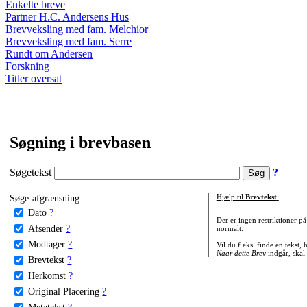
Enkelte breve
Partner H.C. Andersens Hus
Brevveksling med fam. Melchior
Brevveksling med fam. Serre
Rundt om Andersen
Forskning
Titler oversat
Søgning i brevbasen
Søgetekst
?
Søge-afgrænsning:
Hjælp til
Brevtekst
:
Dato
?
Der er ingen restriktioner p
Afsender
?
normalt.
Modtager
?
Vil du f.eks. finde en tekst,
Naar dette Brev
indgår, skal
Brevtekst
?
Herkomst
?
Original Placering
?
Metatekst
?