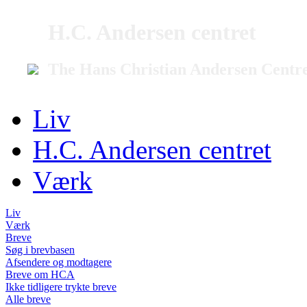
H.C. Andersen centret
The Hans Christian Andersen Centr
Liv
H.C. Andersen centret
Værk
Liv
Værk
Breve
Søg i brevbasen
Afsendere og modtagere
Breve om HCA
Ikke tidligere trykte breve
Alle breve