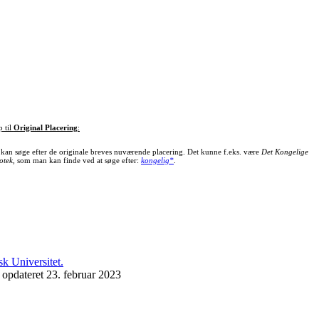
p til
Original Placering
:
kan søge efter de originale breves nuværende placering. Det kunne f.eks. være
Det Kongelige
otek
, som man kan finde ved at søge efter:
kongelig*
.
 opdateret 23. februar 2023