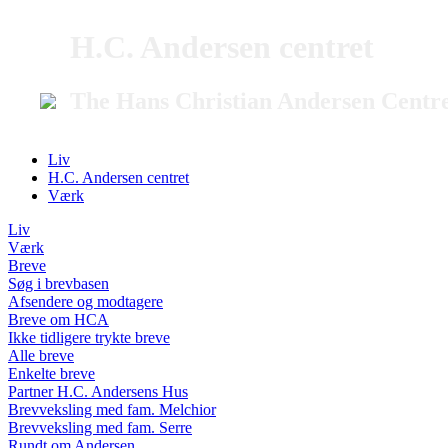
H.C. Andersen centret
The Hans Christian Andersen Centr
Liv
H.C. Andersen centret
Værk
Liv
Værk
Breve
Søg i brevbasen
Afsendere og modtagere
Breve om HCA
Ikke tidligere trykte breve
Alle breve
Enkelte breve
Partner H.C. Andersens Hus
Brevveksling med fam. Melchior
Brevveksling med fam. Serre
Rundt om Andersen