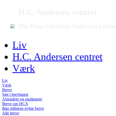
H.C. Andersen centret
The Hans Christian Andersen Centr
Liv
H.C. Andersen centret
Værk
Liv
Værk
Breve
Søg i brevbasen
Afsendere og modtagere
Breve om HCA
Ikke tidligere trykte breve
Alle breve