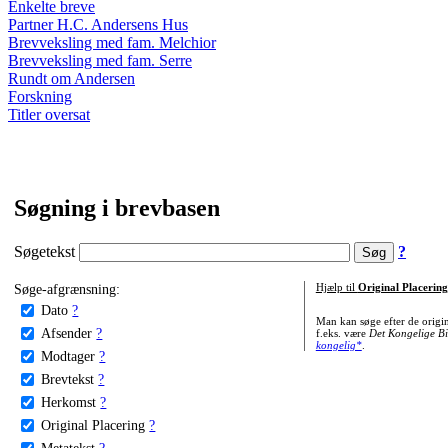
Enkelte breve
Partner H.C. Andersens Hus
Brevveksling med fam. Melchior
Brevveksling med fam. Serre
Rundt om Andersen
Forskning
Titler oversat
Søgning i brevbasen
Søgetekst
?
Søge-afgrænsning:
Hjælp til
Original Placering
Dato
?
Man kan søge efter de origi
Afsender
?
f.eks. være
Det Kongelige Bi
kongelig*
.
Modtager
?
Brevtekst
?
Herkomst
?
Original Placering
?
Metatekst
?