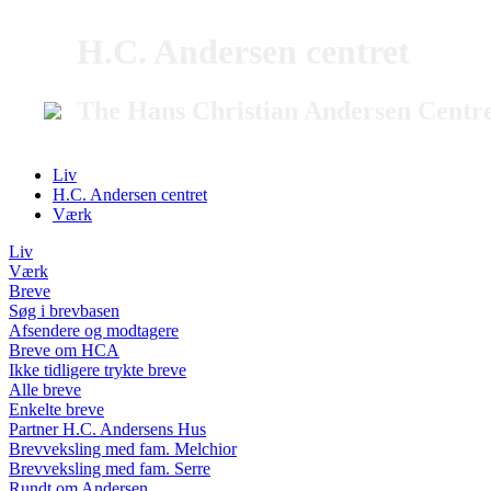
H.C. Andersen centret
The Hans Christian Andersen Centr
Liv
H.C. Andersen centret
Værk
Liv
Værk
Breve
Søg i brevbasen
Afsendere og modtagere
Breve om HCA
Ikke tidligere trykte breve
Alle breve
Enkelte breve
Partner H.C. Andersens Hus
Brevveksling med fam. Melchior
Brevveksling med fam. Serre
Rundt om Andersen