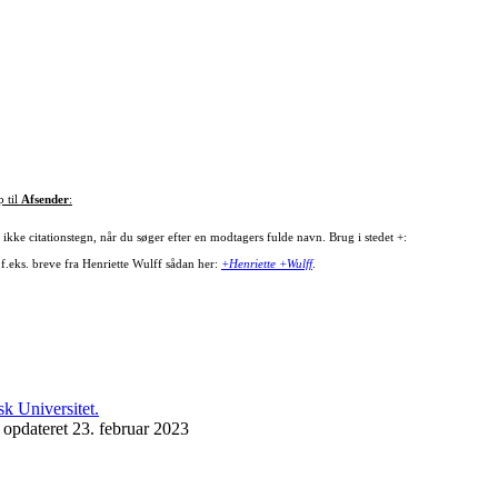
p til
Afsender
:
ikke citationstegn, når du søger efter en modtagers fulde navn. Brug i stedet +:
 f.eks. breve fra Henriette Wulff sådan her:
+Henriette +Wulff
.
 opdateret 23. februar 2023