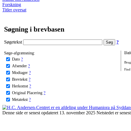
Forskning
Titler oversat
Søgning i brevbasen
Søgetekst
?
Søge-afgrænsning:
Hjæl
Dato
?
Brug 
Afsender
?
Find
Modtager
?
Brevtekst
?
Herkomst
?
Original Placering
?
Metatekst
?
Denne side er senest opdateret 13. november 2025 Netstedet er senest