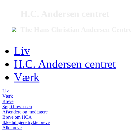
H.C. Andersen centret
The Hans Christian Andersen Centr
Liv
H.C. Andersen centret
Værk
Liv
Værk
Breve
Søg i brevbasen
Afsendere og modtagere
Breve om HCA
Ikke tidligere trykte breve
Alle breve