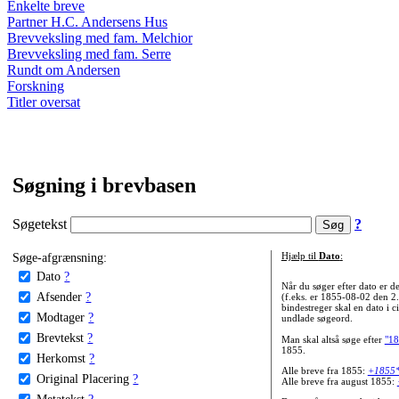
Enkelte breve
Partner H.C. Andersens Hus
Brevveksling med fam. Melchior
Brevveksling med fam. Serre
Rundt om Andersen
Forskning
Titler oversat
Søgning i brevbasen
Søgetekst
?
Søge-afgrænsning:
Hjælp til
Dato
:
Dato
?
Når du søger efter dato er
Afsender
?
(f.eks. er 1855-08-02 den 2
bindestreger skal en dato i c
Modtager
?
undlade søgeord.
Brevtekst
?
Man skal altså søge efter
"18
1855.
Herkomst
?
Alle breve fra 1855:
+1855
Original Placering
?
Alle breve fra august 1855:
Metatekst
?