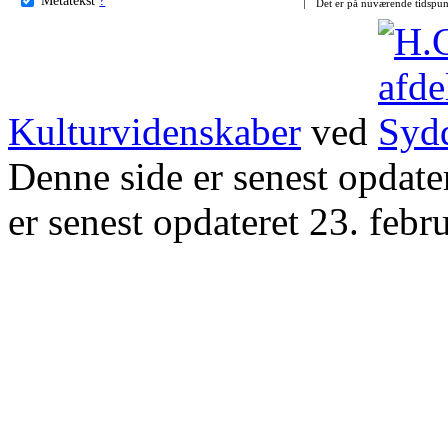
Det er på nuværende tidspun
Kulturvidenskaber
ved
Denne side er senest opdat
er senest opdateret 23. febr