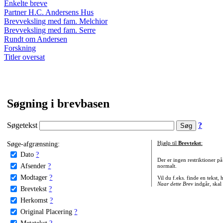
Enkelte breve
Partner H.C. Andersens Hus
Brevveksling med fam. Melchior
Brevveksling med fam. Serre
Rundt om Andersen
Forskning
Titler oversat
Søgning i brevbasen
Søgetekst
?
Søge-afgrænsning:
Hjælp til
Brevtekst
:
Dato
?
Der er ingen restriktioner p
Afsender
?
normalt.
Modtager
?
Vil du f.eks. finde en tekst,
Naar dette Brev
indgår, skal
Brevtekst
?
Herkomst
?
Original Placering
?
Metatekst
?