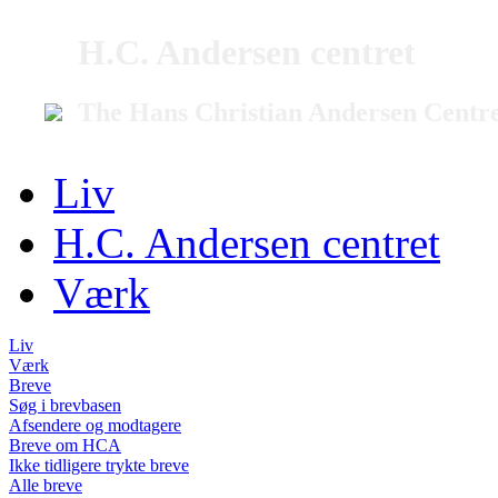
H.C. Andersen centret
The Hans Christian Andersen Centr
Liv
H.C. Andersen centret
Værk
Liv
Værk
Breve
Søg i brevbasen
Afsendere og modtagere
Breve om HCA
Ikke tidligere trykte breve
Alle breve