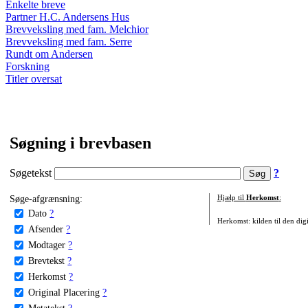
Enkelte breve
Partner H.C. Andersens Hus
Brevveksling med fam. Melchior
Brevveksling med fam. Serre
Rundt om Andersen
Forskning
Titler oversat
Søgning i brevbasen
Søgetekst
?
Søge-afgrænsning:
Hjælp til
Herkomst
:
Dato
?
Herkomst: kilden til den digi
Afsender
?
Modtager
?
Brevtekst
?
Herkomst
?
Original Placering
?
Metatekst
?