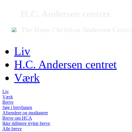
H.C. Andersen centret
The Hans Christian Andersen Centr
Liv
H.C. Andersen centret
Værk
Liv
Værk
Breve
Søg i brevbasen
Afsendere og modtagere
Breve om HCA
Ikke tidligere trykte breve
Alle breve