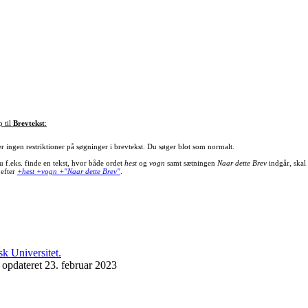
p til
Brevtekst
:
er ingen restriktioner på søgninger i brevtekst. Du søger blot som normalt.
u f.eks. finde en tekst, hvor både ordet
hest
og
vogn
samt sætningen
Naar dette Brev
indgår, skal
 efter
+hest +vogn +"Naar dette Brev"
.
 opdateret 23. februar 2023