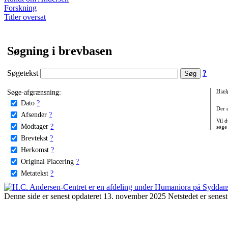
Forskning
Titler oversat
Søgning i brevbasen
Søgetekst
?
Søge-afgrænsning:
Hjæl
Dato
?
Der 
Afsender
?
Vil d
Modtager
?
søge
Brevtekst
?
Herkomst
?
Original Placering
?
Metatekst
?
Denne side er senest opdateret 13. november 2025 Netstedet er senest