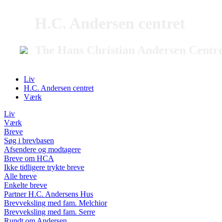
H.C. Andersen centret
The Hans Christian Andersen Centr
Liv
H.C. Andersen centret
Værk
Liv
Værk
Breve
Søg i brevbasen
Afsendere og modtagere
Breve om HCA
Ikke tidligere trykte breve
Alle breve
Enkelte breve
Partner H.C. Andersens Hus
Brevveksling med fam. Melchior
Brevveksling med fam. Serre
Rundt om Andersen