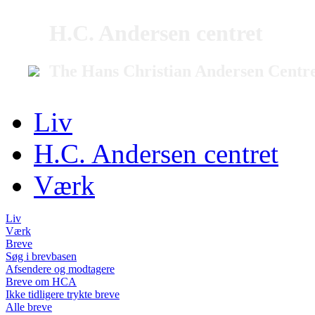
H.C. Andersen centret
The Hans Christian Andersen Centr
Liv
H.C. Andersen centret
Værk
Liv
Værk
Breve
Søg i brevbasen
Afsendere og modtagere
Breve om HCA
Ikke tidligere trykte breve
Alle breve