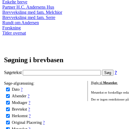
Enkelte breve
Partner H.C. Andersens Hus
Brevveksling med fam. Melchior
Brevveksling med fam. Serre
Rundt om Andersen
Forskning
Titler oversat
Søgning i brevbasen
Søgetekst
?
Søge-afgrænsning:
Hjælp til
Metatekst
:
Dato
?
Metatekst er forskellige reda
Afsender
?
Der er ingen restriktioner på
Modtager
?
Brevtekst
?
Herkomst
?
Original Placering
?
Metatekst
?