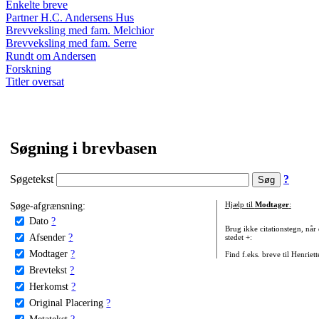
Enkelte breve
Partner H.C. Andersens Hus
Brevveksling med fam. Melchior
Brevveksling med fam. Serre
Rundt om Andersen
Forskning
Titler oversat
Søgning i brevbasen
Søgetekst
?
Søge-afgrænsning:
Hjælp til
Modtager
:
Dato
?
Brug ikke citationstegn, når
Afsender
?
stedet +:
Modtager
?
Find f.eks. breve til Henriet
Brevtekst
?
Herkomst
?
Original Placering
?
Metatekst
?