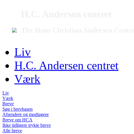
H.C. Andersen centret
The Hans Christian Andersen Centr
Liv
H.C. Andersen centret
Værk
Liv
Værk
Breve
Søg i brevbasen
Afsendere og modtagere
Breve om HCA
Ikke tidligere trykte breve
Alle breve