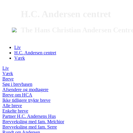
H.C. Andersen centret
The Hans Christian Andersen Centr
Liv
H.C. Andersen centret
Værk
Liv
Værk
Breve
Søg i brevbasen
Afsendere og modtagere
Breve om HCA
Ikke tidligere trykte breve
Alle breve
Enkelte breve
Partner H.C. Andersens Hus
Brevveksling med fam. Melchior
Brevveksling med fam. Serre
Rundt om Andersen