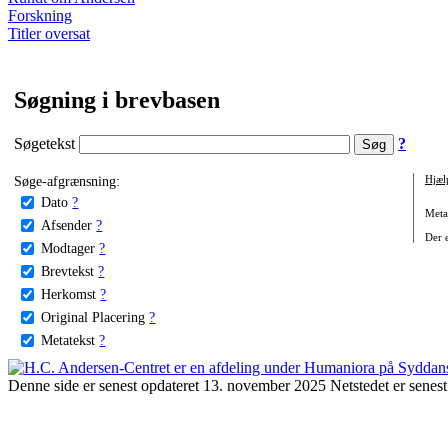
Forskning
Titler oversat
Søgning i brevbasen
Søgetekst
?
Søge-afgrænsning:
Hjæl
Dato
?
Metat
Afsender
?
Der e
Modtager
?
Brevtekst
?
Herkomst
?
Original Placering
?
Metatekst
?
Denne side er senest opdateret 13. november 2025 Netstedet er senest