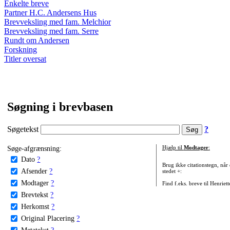
Enkelte breve
Partner H.C. Andersens Hus
Brevveksling med fam. Melchior
Brevveksling med fam. Serre
Rundt om Andersen
Forskning
Titler oversat
Søgning i brevbasen
Søgetekst
?
Søge-afgrænsning:
Hjælp til
Modtager
:
Dato
?
Brug ikke citationstegn, når
Afsender
?
stedet +:
Modtager
?
Find f.eks. breve til Henriet
Brevtekst
?
Herkomst
?
Original Placering
?
Metatekst
?