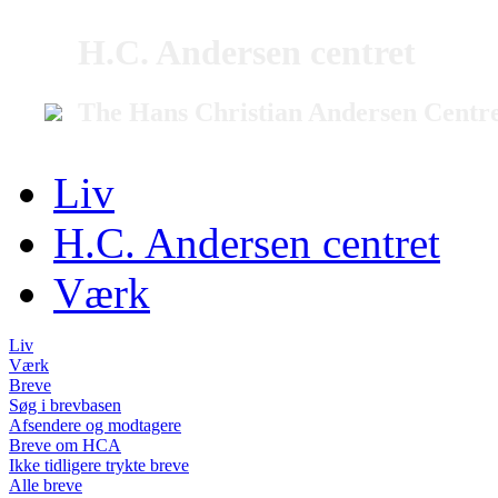
H.C. Andersen centret
The Hans Christian Andersen Centr
Liv
H.C. Andersen centret
Værk
Liv
Værk
Breve
Søg i brevbasen
Afsendere og modtagere
Breve om HCA
Ikke tidligere trykte breve
Alle breve