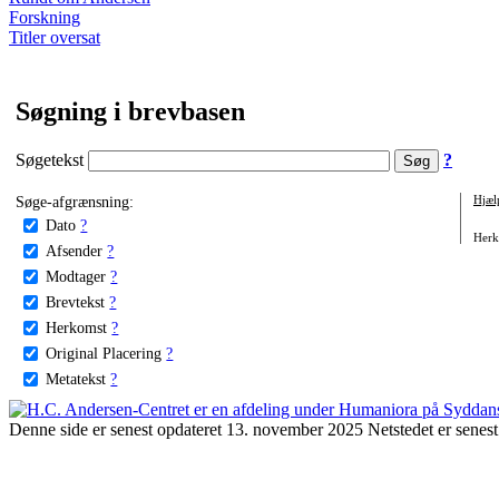
Forskning
Titler oversat
Søgning i brevbasen
Søgetekst
?
Søge-afgrænsning:
Hjæl
Dato
?
Herko
Afsender
?
Modtager
?
Brevtekst
?
Herkomst
?
Original Placering
?
Metatekst
?
Denne side er senest opdateret 13. november 2025 Netstedet er senest