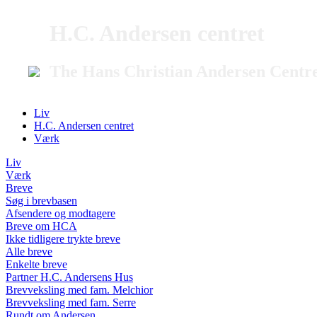
H.C. Andersen centret
The Hans Christian Andersen Centr
Liv
H.C. Andersen centret
Værk
Liv
Værk
Breve
Søg i brevbasen
Afsendere og modtagere
Breve om HCA
Ikke tidligere trykte breve
Alle breve
Enkelte breve
Partner H.C. Andersens Hus
Brevveksling med fam. Melchior
Brevveksling med fam. Serre
Rundt om Andersen