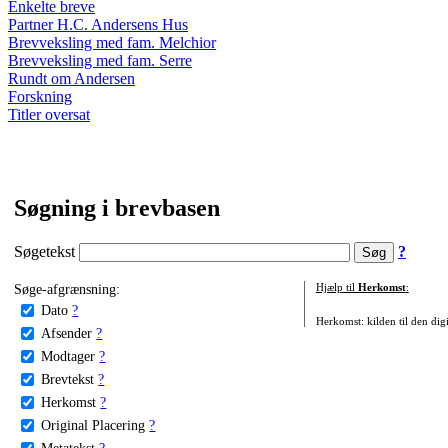
Enkelte breve
Partner H.C. Andersens Hus
Brevveksling med fam. Melchior
Brevveksling med fam. Serre
Rundt om Andersen
Forskning
Titler oversat
Søgning i brevbasen
Søgetekst
?
Søge-afgrænsning:
Hjælp til
Herkomst
:
Dato
?
Herkomst: kilden til den digi
Afsender
?
Modtager
?
Brevtekst
?
Herkomst
?
Original Placering
?
Metatekst
?