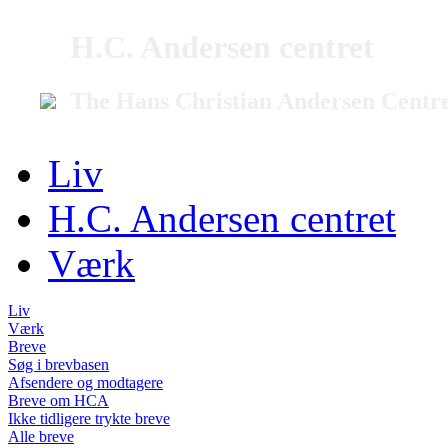
H.C. Andersen centret
The Hans Christian Andersen Centr
Liv
H.C. Andersen centret
Værk
Liv
Værk
Breve
Søg i brevbasen
Afsendere og modtagere
Breve om HCA
Ikke tidligere trykte breve
Alle breve