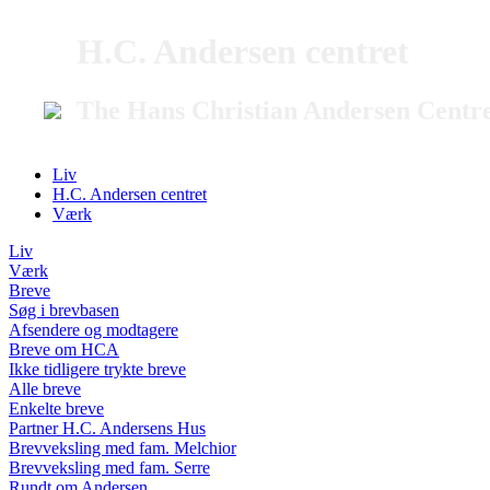
H.C. Andersen centret
The Hans Christian Andersen Centr
Liv
H.C. Andersen centret
Værk
Liv
Værk
Breve
Søg i brevbasen
Afsendere og modtagere
Breve om HCA
Ikke tidligere trykte breve
Alle breve
Enkelte breve
Partner H.C. Andersens Hus
Brevveksling med fam. Melchior
Brevveksling med fam. Serre
Rundt om Andersen