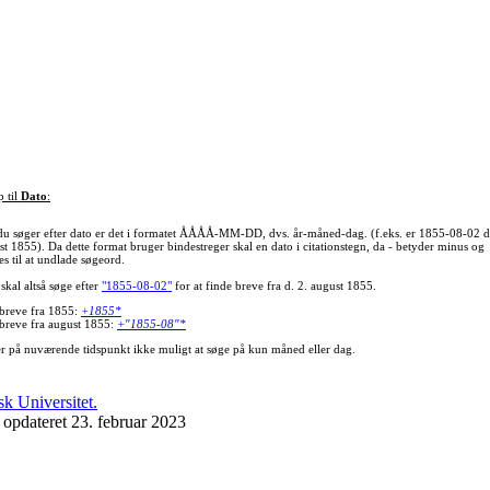
p til
Dato
:
du søger efter dato er det i formatet ÅÅÅÅ-MM-DD, dvs. år-måned-dag. (f.eks. er 1855-08-02 d
st 1855). Da dette format bruger bindestreger skal en dato i citationstegn, da - betyder minus og
s til at undlade søgeord.
skal altså søge efter
"1855-08-02"
for at finde breve fra d. 2. august 1855.
 breve fra 1855:
+1855*
 breve fra august 1855:
+"1855-08"*
er på nuværende tidspunkt ikke muligt at søge på kun måned eller dag.
 opdateret 23. februar 2023