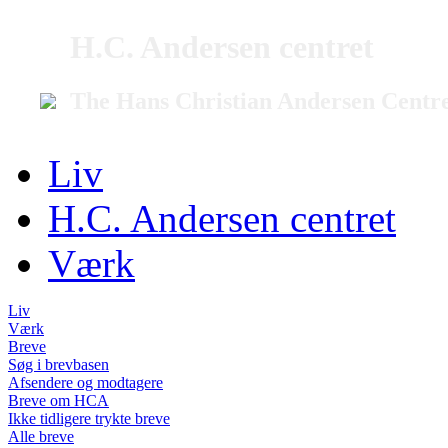
H.C. Andersen centret
The Hans Christian Andersen Centr
Liv
H.C. Andersen centret
Værk
Liv
Værk
Breve
Søg i brevbasen
Afsendere og modtagere
Breve om HCA
Ikke tidligere trykte breve
Alle breve