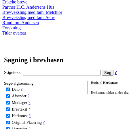
Enkelte breve
Partner H.C. Andersens Hus
Brevveksling med fam. Melchior
Brevveksling med fam. Serre
Rundt om Andersen
Forskning
Titler oversat
Søgning i brevbasen
Søgetekst
?
Søge-afgrænsning:
Hjælp til
Herkomst
:
Dato
?
Herkomst: kilden til den digi
Afsender
?
Modtager
?
Brevtekst
?
Herkomst
?
Original Placering
?
Metatekst
?