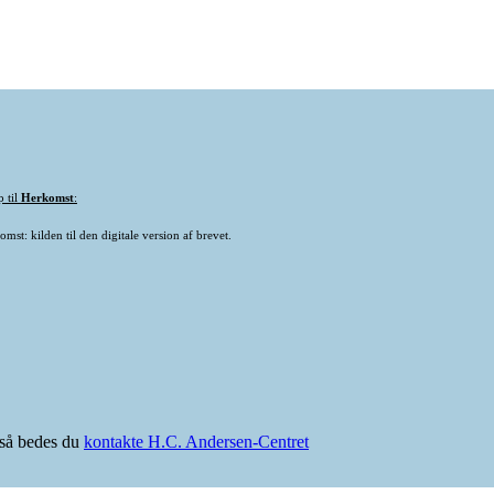
p til
Herkomst
:
mst: kilden til den digitale version af brevet.
e så bedes du
kontakte H.C. Andersen-Centret