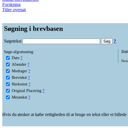
Forskning
Titler oversat
Søgning i brevbasen
Søgetekst
?
Søge-afgrænsning:
Hjæl
Dato
?
Herko
Afsender
?
Modtager
?
Brevtekst
?
Herkomst
?
Original Placering
?
Metatekst
?
Hvis du ønsker at købe rettigheden til at bruge en tekst eller et billed