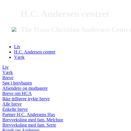
H.C. Andersen centret
The Hans Christian Andersen Centr
Liv
H.C. Andersen centret
Værk
Liv
Værk
Breve
Søg i brevbasen
Afsendere og modtagere
Breve om HCA
Ikke tidligere trykte breve
Alle breve
Enkelte breve
Partner H.C. Andersens Hus
Brevveksling med fam. Melchior
Brevveksling med fam. Serre
Rundt om Andersen