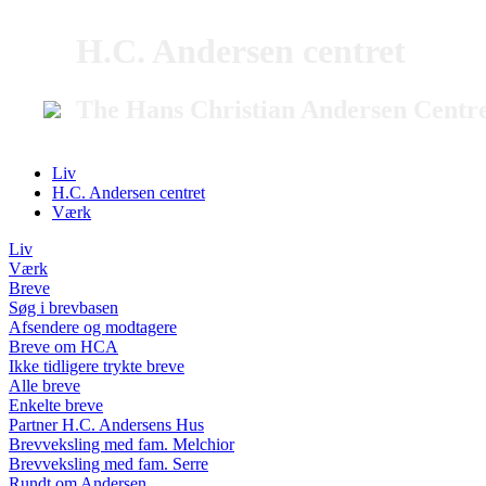
H.C. Andersen centret
The Hans Christian Andersen Centr
Liv
H.C. Andersen centret
Værk
Liv
Værk
Breve
Søg i brevbasen
Afsendere og modtagere
Breve om HCA
Ikke tidligere trykte breve
Alle breve
Enkelte breve
Partner H.C. Andersens Hus
Brevveksling med fam. Melchior
Brevveksling med fam. Serre
Rundt om Andersen