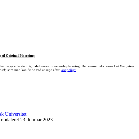
p til
Original Placering
:
kan søge efter de originale breves nuværende placering. Det kunne f.eks. være
Det Kongelige
otek
, som man kan finde ved at søge efter:
kongelig*
.
 opdateret 23. februar 2023