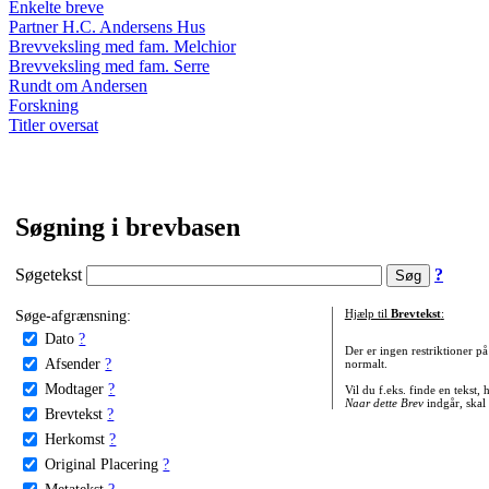
Enkelte breve
Partner H.C. Andersens Hus
Brevveksling med fam. Melchior
Brevveksling med fam. Serre
Rundt om Andersen
Forskning
Titler oversat
Søgning i brevbasen
Søgetekst
?
Søge-afgrænsning:
Hjælp til
Brevtekst
:
Dato
?
Der er ingen restriktioner p
Afsender
?
normalt.
Modtager
?
Vil du f.eks. finde en tekst,
Naar dette Brev
indgår, skal
Brevtekst
?
Herkomst
?
Original Placering
?
Metatekst
?