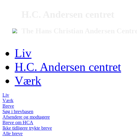
H.C. Andersen centret
The Hans Christian Andersen Centr
Liv
H.C. Andersen centret
Værk
Liv
Værk
Breve
Søg i brevbasen
Afsendere og modtagere
Breve om HCA
Ikke tidligere trykte breve
Alle breve