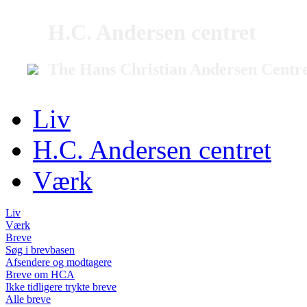
H.C. Andersen centret
The Hans Christian Andersen Centr
Liv
H.C. Andersen centret
Værk
Liv
Værk
Breve
Søg i brevbasen
Afsendere og modtagere
Breve om HCA
Ikke tidligere trykte breve
Alle breve