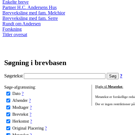
Enkelte breve
Partner H.C. Andersens Hus
Brevveksling med fam. Melchior
Brevveksling med fam. Serre
Rundt om Andersen
Forskning
Titler oversat
Søgning i brevbasen
Søgetekst
?
Søge-afgrænsning:
Hjælp til
Metatekst
:
Dato
?
Metatekst er forskellige reda
Afsender
?
Der er ingen restriktioner på
Modtager
?
Brevtekst
?
Herkomst
?
Original Placering
?
Metatekst
?