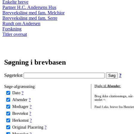
Enkelte breve
Partner H.C. Andersens Hus
Brevveksling med fam. Melchior
Brevveksling med fam. Serre
Rundt om Andersen
Forskning
Titler oversat
Søgning i brevbasen
Søgetekst
?
Søge-afgrænsning:
Hjælp til
Afsender
:
Dato
?
Brug ikke citationstegn, når
Afsender
?
stedet +:
Modtager
?
Find f.eks. breve fra Henrie
Brevtekst
?
Herkomst
?
Original Placering
?
Metatekst
?