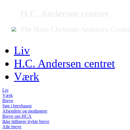
H.C. Andersen centret
The Hans Christian Andersen Centr
Liv
H.C. Andersen centret
Værk
Liv
Værk
Breve
Søg i brevbasen
Afsendere og modtagere
Breve om HCA
Ikke tidligere trykte breve
Alle breve