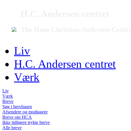
H.C. Andersen centret
The Hans Christian Andersen Centr
Liv
H.C. Andersen centret
Værk
Liv
Værk
Breve
Søg i brevbasen
Afsendere og modtagere
Breve om HCA
Ikke tidligere trykte breve
Alle breve