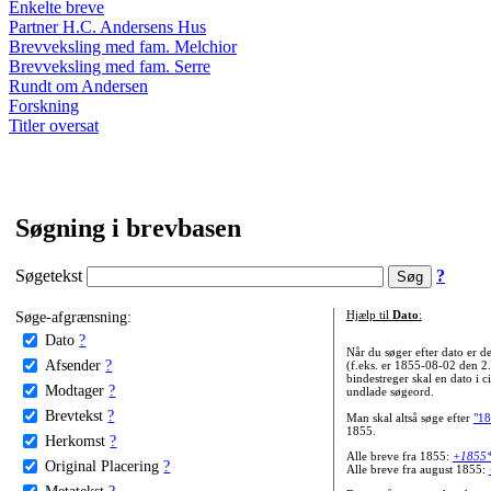
Enkelte breve
Partner H.C. Andersens Hus
Brevveksling med fam. Melchior
Brevveksling med fam. Serre
Rundt om Andersen
Forskning
Titler oversat
Søgning i brevbasen
Søgetekst
?
Søge-afgrænsning:
Hjælp til
Dato
:
Dato
?
Når du søger efter dato er
Afsender
?
(f.eks. er 1855-08-02 den 2
bindestreger skal en dato i c
Modtager
?
undlade søgeord.
Brevtekst
?
Man skal altså søge efter
"18
1855.
Herkomst
?
Alle breve fra 1855:
+1855
Original Placering
?
Alle breve fra august 1855:
Metatekst
?