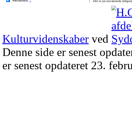
Det er på nuværende tidspun
Kulturvidenskaber
ved
Denne side er senest opdat
er senest opdateret 23. febr