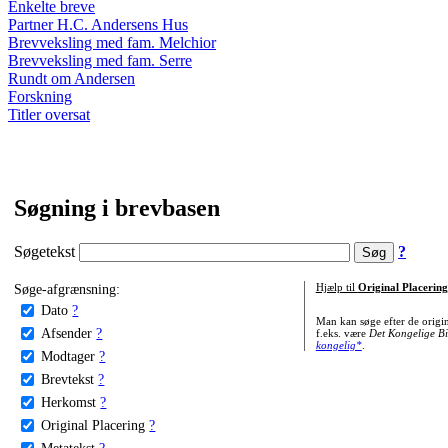
Enkelte breve
Partner H.C. Andersens Hus
Brevveksling med fam. Melchior
Brevveksling med fam. Serre
Rundt om Andersen
Forskning
Titler oversat
Søgning i brevbasen
Søgetekst
?
Søge-afgrænsning:
Hjælp til
Original Placering
Dato
?
Man kan søge efter de origi
Afsender
?
f.eks. være
Det Kongelige Bi
kongelig*
.
Modtager
?
Brevtekst
?
Herkomst
?
Original Placering
?
Metatekst
?