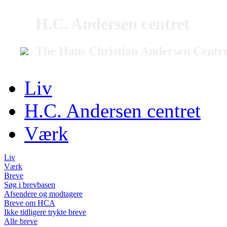
H.C. Andersen centret
The Hans Christian Andersen Centr
Liv
H.C. Andersen centret
Værk
Liv
Værk
Breve
Søg i brevbasen
Afsendere og modtagere
Breve om HCA
Ikke tidligere trykte breve
Alle breve