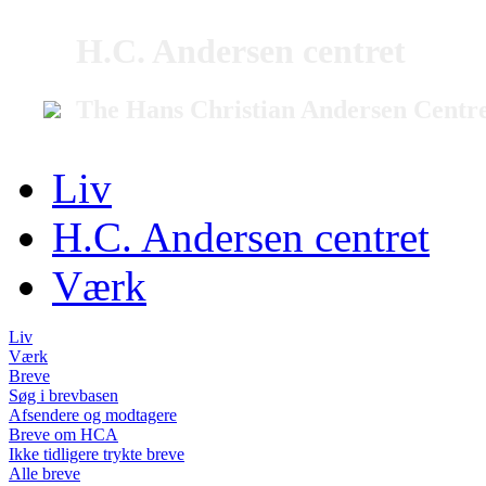
H.C. Andersen centret
The Hans Christian Andersen Centr
Liv
H.C. Andersen centret
Værk
Liv
Værk
Breve
Søg i brevbasen
Afsendere og modtagere
Breve om HCA
Ikke tidligere trykte breve
Alle breve