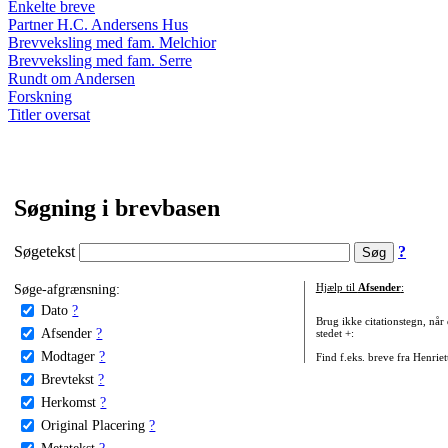
Enkelte breve
Partner H.C. Andersens Hus
Brevveksling med fam. Melchior
Brevveksling med fam. Serre
Rundt om Andersen
Forskning
Titler oversat
Søgning i brevbasen
Søgetekst
?
Søge-afgrænsning:
Hjælp til
Afsender
:
Dato
?
Brug ikke citationstegn, når
Afsender
?
stedet +:
Modtager
?
Find f.eks. breve fra Henrie
Brevtekst
?
Herkomst
?
Original Placering
?
Metatekst
?