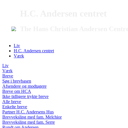
H.C. Andersen centret
The Hans Christian Andersen Centr
Liv
H.C. Andersen centret
Værk
Liv
Værk
Breve
Søg i brevbasen
Afsendere og modtagere
Breve om HCA
Ikke tidligere trykte breve
Alle breve
Enkelte breve
Partner H.C. Andersens Hus
Brevveksling med fam. Melchior
Brevveksling med fam. Serre
Rundt om Andersen