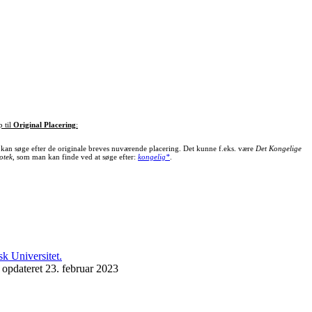
p til
Original Placering
:
kan søge efter de originale breves nuværende placering. Det kunne f.eks. være
Det Kongelige
otek
, som man kan finde ved at søge efter:
kongelig*
.
 opdateret 23. februar 2023