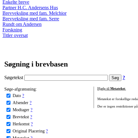
Enkelte breve
Partner H.C. Andersens Hus
Brevveksling med fam. Melchior
Brevveksling med fam. Serre
Rundt om Andersen
Forskning
Titler oversat
Søgning i brevbasen
Søgetekst
?
Søge-afgrænsning:
Hjælp til
Metatekst
:
Dato
?
Metatekst er forskellige reda
Afsender
?
Der er ingen restriktioner på
Modtager
?
Brevtekst
?
Herkomst
?
Original Placering
?
Metatekst
?