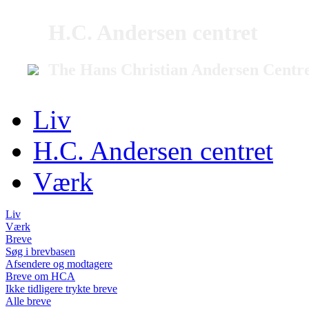
H.C. Andersen centret
The Hans Christian Andersen Centr
Liv
H.C. Andersen centret
Værk
Liv
Værk
Breve
Søg i brevbasen
Afsendere og modtagere
Breve om HCA
Ikke tidligere trykte breve
Alle breve