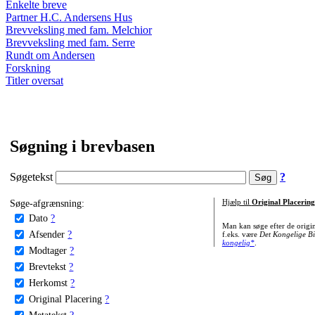
Enkelte breve
Partner H.C. Andersens Hus
Brevveksling med fam. Melchior
Brevveksling med fam. Serre
Rundt om Andersen
Forskning
Titler oversat
Søgning i brevbasen
Søgetekst
?
Søge-afgrænsning:
Hjælp til
Original Placering
Dato
?
Man kan søge efter de origi
Afsender
?
f.eks. være
Det Kongelige Bi
kongelig*
.
Modtager
?
Brevtekst
?
Herkomst
?
Original Placering
?
Metatekst
?