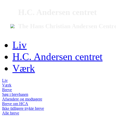
H.C. Andersen centret
The Hans Christian Andersen Centr
Liv
H.C. Andersen centret
Værk
Liv
Værk
Breve
Søg i brevbasen
Afsendere og modtagere
Breve om HCA
Ikke tidligere trykte breve
Alle breve