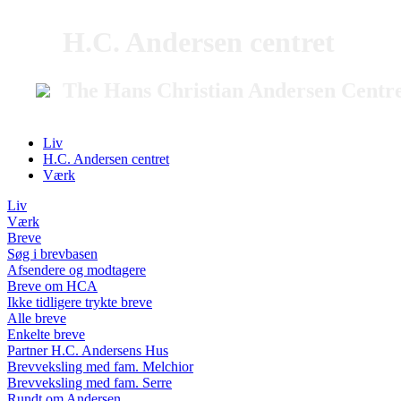
H.C. Andersen centret
The Hans Christian Andersen Centr
Liv
H.C. Andersen centret
Værk
Liv
Værk
Breve
Søg i brevbasen
Afsendere og modtagere
Breve om HCA
Ikke tidligere trykte breve
Alle breve
Enkelte breve
Partner H.C. Andersens Hus
Brevveksling med fam. Melchior
Brevveksling med fam. Serre
Rundt om Andersen