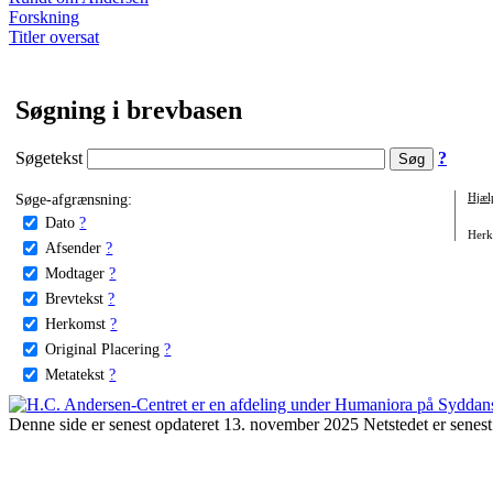
Forskning
Titler oversat
Søgning i brevbasen
Søgetekst
?
Søge-afgrænsning:
Hjæl
Dato
?
Herko
Afsender
?
Modtager
?
Brevtekst
?
Herkomst
?
Original Placering
?
Metatekst
?
Denne side er senest opdateret 13. november 2025 Netstedet er senest