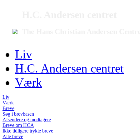
H.C. Andersen centret
The Hans Christian Andersen Centr
Liv
H.C. Andersen centret
Værk
Liv
Værk
Breve
Søg i brevbasen
Afsendere og modtagere
Breve om HCA
Ikke tidligere trykte breve
Alle breve