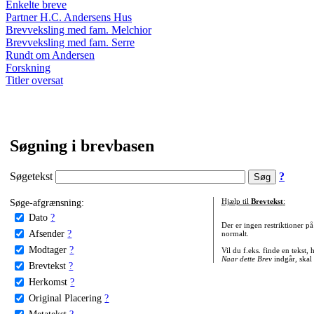
Enkelte breve
Partner H.C. Andersens Hus
Brevveksling med fam. Melchior
Brevveksling med fam. Serre
Rundt om Andersen
Forskning
Titler oversat
Søgning i brevbasen
Søgetekst
?
Søge-afgrænsning:
Hjælp til
Brevtekst
:
Dato
?
Der er ingen restriktioner p
Afsender
?
normalt.
Modtager
?
Vil du f.eks. finde en tekst,
Naar dette Brev
indgår, skal
Brevtekst
?
Herkomst
?
Original Placering
?
Metatekst
?