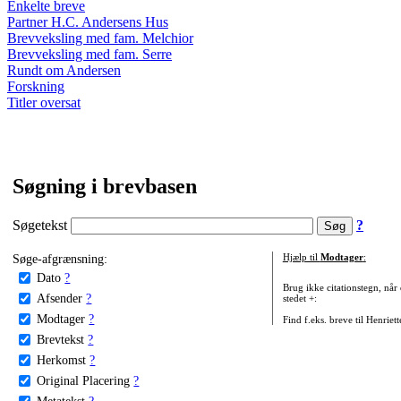
Enkelte breve
Partner H.C. Andersens Hus
Brevveksling med fam. Melchior
Brevveksling med fam. Serre
Rundt om Andersen
Forskning
Titler oversat
Søgning i brevbasen
Søgetekst
?
Søge-afgrænsning:
Hjælp til
Modtager
:
Dato
?
Brug ikke citationstegn, når
Afsender
?
stedet +:
Modtager
?
Find f.eks. breve til Henriet
Brevtekst
?
Herkomst
?
Original Placering
?
Metatekst
?