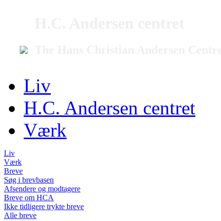
H.C. Andersen centret
The Hans Christian Andersen Centr
Liv
H.C. Andersen centret
Værk
Liv
Værk
Breve
Søg i brevbasen
Afsendere og modtagere
Breve om HCA
Ikke tidligere trykte breve
Alle breve